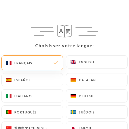
121 AVIS
RESTAURANT BRUNCH
23 Rue De Belgique
06000 Nice France
Choisissez votre langue:
Choisissez votre langue:
ENGLISH
ENGLISH
FRANÇAIS
FRANÇAIS
ESPAÑOL
ESPAÑOL
CATALAN
CATALAN
ITALIANO
ITALIANO
DEUTSH
DEUTSH
PORTUGUÊS
PORTUGUÊS
SUÉDOIS
SUÉDOIS
简体中文 (CHINESE)
简体中文 (CHINESE)
JAPON
JAPON