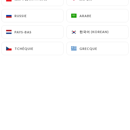
Chers clients,
Nous souhaitons vous informer que,
pour des raisons d’hygiène et de
RUSSIE
RUSSIE
ARABE
ARABE
respect des normes en vigueur, les
animaux de compagnie ne sont pas
한국어 (KOREAN)
한국어 (KOREAN)
PAYS-BAS
PAYS-BAS
autorisés à l’intérieur de notre
restaurant.
TCHÉQUIE
TCHÉQUIE
GRECQUE
GRECQUE
Nous vous remercions pour votre
compréhension et votre
collaboration.
Au plaisir de vous accueillir !
Qui sommes nous?
Chez Le Kawa vous pouvez profiter